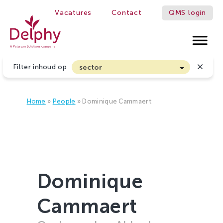
Vacatures
Contact
QMS login
WE MAKE GROWERS BETTER!
Delphy
Filter inhoud op
sector
Akkerbouw en Vollegrondsgroenten
Biologische Land- en Tuinbouw
Home
»
People
»
Dominique Cammaert
Bloembollen
Boomteelt en Vaste Plantenteelt
Cannabis
Fruitteelt
Dominique
Glasgroenten
Cammaert
Glastuinbouw
Sierteelt