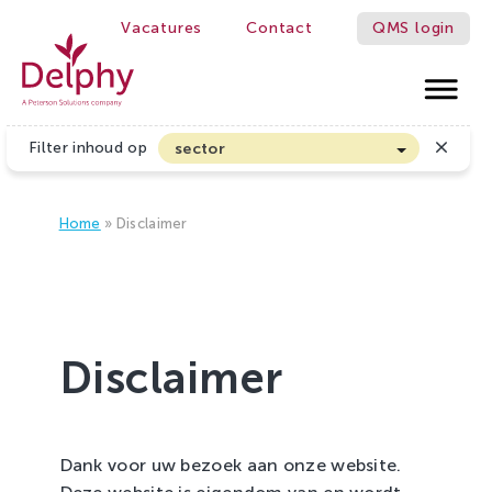
Vacatures
Contact
QMS login
RS BETTER!
Delphy
Filter inhoud op
sector
Akkerbouw en Vollegrondsgroenten
Biologische Land- en Tuinbouw
Home
»
Disclaimer
Bloembollen
Boomteelt en Vaste Plantenteelt
Cannabis
Disclaimer
Fruitteelt
Glasgroenten
Glastuinbouw
Dank voor uw bezoek aan onze website.
Sierteelt