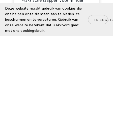
Praktische stappen voor minder
gewasbeschermingsmiddelenemissie
Deze website maakt gebruik van cookies die
en schoner water.
ons helpen onze diensten aan te bieden, te
beschermen en te verbeteren. Gebruik van
IK BEGRI
onze website betekent dat u akkoord gaat
met ons cookiegebruik.
LOPEND
Lavendel, van Teelt tot
Tuin
Nederland