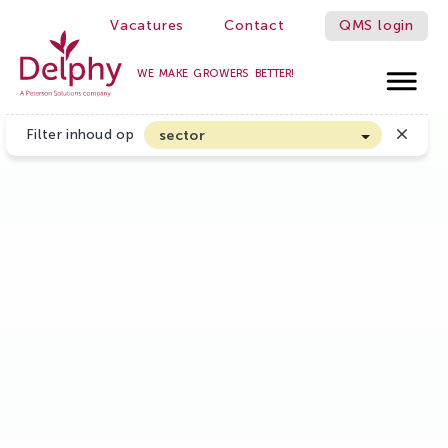
Vacatures
Contact
QMS login
WE MAKE GROWERS BETTER!
Delphy
Filter inhoud op
sector
Akkerbouw en Vollegrondsgroenten
Biologische Land- en Tuinbouw
Bloembollen
Boomteelt en Vaste Plantenteelt
Cannabis
Fruitteelt
Glasgroenten
Glastuinbouw
Sierteelt