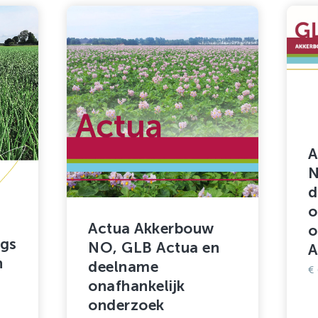
A
N
d
o
Actua Akkerbouw
o
gs
NO, GLB Actua en
A
n
deelname
€
onafhankelijk
onderzoek