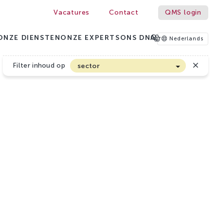
Vacatures
Contact
QMS login
ONZE DIENSTEN
ONZE EXPERTS
ONS DNA
Nederlands
Filter inhoud op
sector
Akkerbouw en Vollegrondsgroenten
Biologische Land- en Tuinbouw
Bloembollen
Boomteelt en Vaste Plantenteelt
Cannabis
Fruitteelt
Glasgroenten
Glastuinbouw
Sierteelt