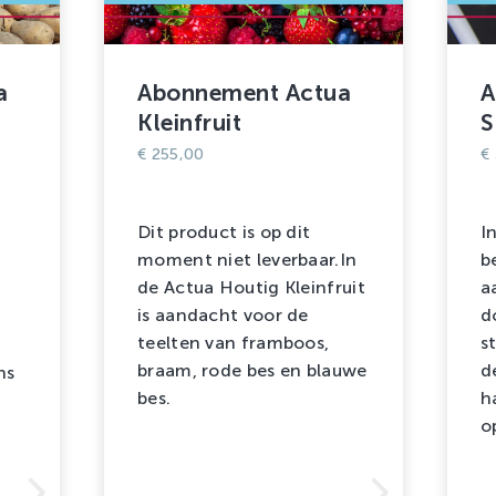
a
Abonnement Actua
A
Kleinfruit
S
€
255,00
€
Dit product is op dit
I
moment niet leverbaar.In
b
de Actua Houtig Kleinfruit
a
is aandacht voor de
d
teelten van framboos,
s
braam, rode bes en blauwe
d
ns
bes.
h
o