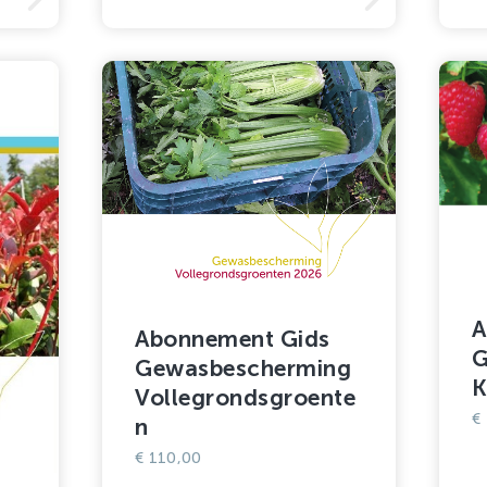
A
Abonnement Gids
G
Gewasbescherming
K
Vollegrondsgroente
€
n
€
110,00