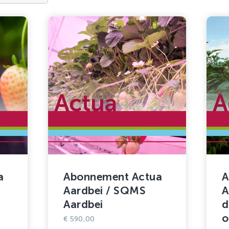
a
Abonnement Actua
A
Aardbei / SQMS
A
Aardbei
d
o
€
590,00