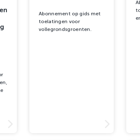
A
en
t
Abonnement op gids met
e
toelatingen voor
ng
vollegrondsgroenten.
or
en,
le