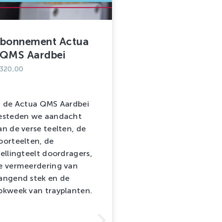
bonnement Actua
QMS Aardbei
320,00
n de Actua QMS Aardbei
esteden we aandacht
an de verse teelten, de
oorteelten, de
tellingteelt doordragers,
e vermeerdering van
angend stek en de
pkweek van trayplanten.