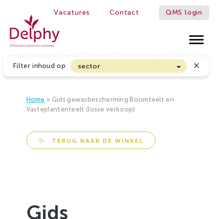
Vacatures
Contact
QMS login
WE MAKE GROWERS BETTER!
Delphy
Filter inhoud op
sector
Akkerbouw en Vollegrondsgroenten
Biologische Land- en Tuinbouw
Home
»
Gids gewasbescherming Boomteelt en
Vasteplantenteelt (losse verkoop)
Bloembollen
Boomteelt en Vaste Plantenteelt
TERUG NAAR DE WINKEL
Cannabis
Fruitteelt
Glasgroenten
Glastuinbouw
Gids
Sierteelt