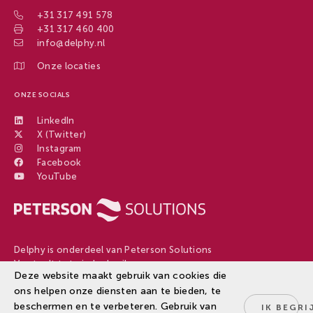
+31 317 491 578
+31 317 460 400
info@delphy.nl
Onze locaties
ONZE SOCIALS
LinkedIn
X (Twitter)
Instagram
Facebook
YouTube
Delphy is onderdeel van Peterson Solutions
Van teelt tot eindgebruiker
Deze website maakt gebruik van cookies die
ons helpen onze diensten aan te bieden, te
beschermen en te verbeteren. Gebruik van
IK BEGRI
Disclaimer