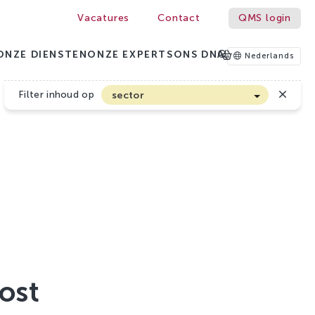
Vacatures
Contact
QMS login
ONZE DIENSTEN
ONZE EXPERTS
ONS DNA
Nederlands
Filter inhoud op
sector
Akkerbouw en Vollegrondsgroenten
Biologische Land- en Tuinbouw
Bloembollen
Boomteelt en Vaste Plantenteelt
Cannabis
Fruitteelt
Glasgroenten
ost
Glastuinbouw
Sierteelt