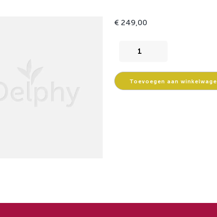
€
249,00
Phytophthora
Alert
Noordoost
aantal
Toevoegen aan winkelwag