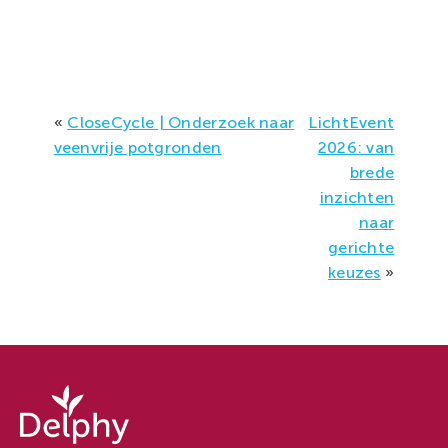
«
CloseCycle | Onderzoek naar
LichtEvent
veenvrije potgronden
2026: van
brede
inzichten
naar
gerichte
keuzes
»
Delphy
-
Delphy