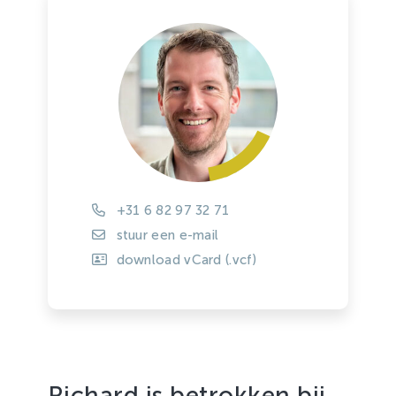
+31 6 82 97 32 71
stuur een e-mail
download vCard (.vcf)
Richard is betrokken bij