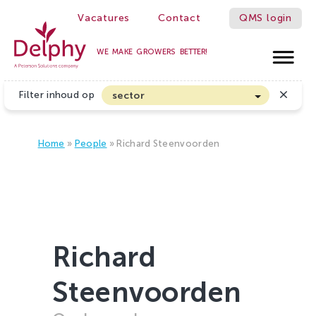
Vacatures
Contact
QMS login
WE MAKE GROWERS BETTER!
Delphy
Filter inhoud op
sector
Akkerbouw en Vollegrondsgroenten
Biologische Land- en Tuinbouw
Home
»
People
»
Richard Steenvoorden
Bloembollen
Boomteelt en Vaste Plantenteelt
Cannabis
Fruitteelt
Richard
Glasgroenten
Steenvoorden
Glastuinbouw
Sierteelt