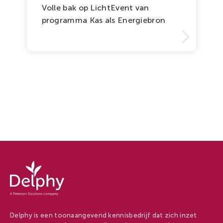
Volle bak op LichtEvent van
programma Kas als Energiebron
Delphy
-
Delphy
Delphy is een toonaangevend kennisbedrijf dat zich inzet