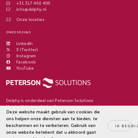
+31 317 460 400
info@delphy.nl
Onze locaties
ONZE SOCIALS
LinkedIn
X (Twitter)
Instagram
Facebook
YouTube
Delphy is onderdeel van Peterson Solutions
Van teelt tot eindgebruiker
Deze website maakt gebruik van cookies die
ons helpen onze diensten aan te bieden, te
beschermen en te verbeteren. Gebruik van
IK BEGRI
Disclaimer
onze website betekent dat u akkoord gaat
© 2026
Delphy
Privacy Policy