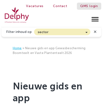
Vacatures
Contact
QMS login
WE MAKE GROWERS BETTER!
Delphy
Filter inhoud op
sector
Akkerbouw en Vollegrondsgroenten
Biologische Land- en Tuinbouw
Home
»
Nieuwe gids en app Gewasbescherming
Boomteelt en Vaste Plantenteelt 2026
Bloembollen
Boomteelt en Vaste Plantenteelt
Cannabis
Fruitteelt
Nieuwe gids en
Glasgroenten
app
Glastuinbouw
Sierteelt