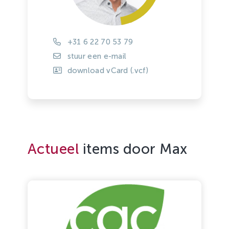
+31 6 22 70 53 79
stuur een e-mail
download vCard (.vcf)
Actueel
items door Max