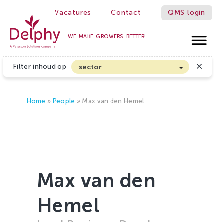
Vacatures
Contact
QMS login
WE MAKE GROWERS BETTER!
Delphy
Filter inhoud op
sector
Akkerbouw en Vollegrondsgroenten
Biologische Land- en Tuinbouw
Home
»
People
»
Max van den Hemel
Bloembollen
Boomteelt en Vaste Plantenteelt
Cannabis
Fruitteelt
Max van den
Glasgroenten
Hemel
Glastuinbouw
Sierteelt