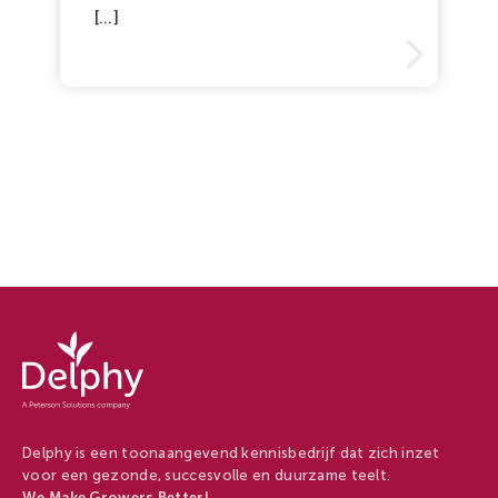
[...]
Delphy
-
Delphy
Delphy is een toonaangevend kennisbedrijf dat zich inzet
voor een gezonde, succesvolle en duurzame teelt.
We Make Growers Better!