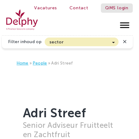
Vacatures
Contact
QMS login
WE MAKE GROWERS BETTER!
Delphy
Filter inhoud op
sector
Akkerbouw en Vollegrondsgroenten
Biologische Land- en Tuinbouw
Home
»
People
»
Adri Streef
Bloembollen
Boomteelt en Vaste Plantenteelt
Cannabis
Fruitteelt
Adri Streef
Glasgroenten
Senior Adviseur Fruitteelt
Glastuinbouw
en Zachtfruit
Sierteelt