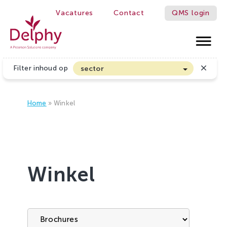
Vacatures
Contact
QMS login
Delphy
Filter inhoud op
sector
Akkerbouw en Vollegrondsgroenten
Biologische Land- en Tuinbouw
Home
»
Winkel
Bloembollen
Boomteelt en Vaste Plantenteelt
Cannabis
Winkel
Fruitteelt
Glasgroenten
Glastuinbouw
Sierteelt