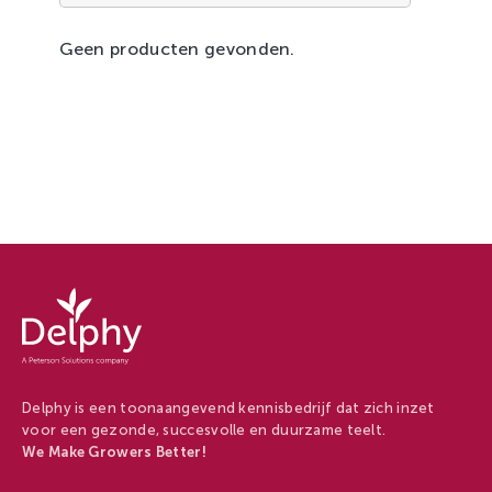
Zachtfruit
Geen producten gevonden.
Delphy
-
Delphy
Delphy is een toonaangevend kennisbedrijf dat zich inzet
voor een gezonde, succesvolle en duurzame teelt.
We Make Growers Better!