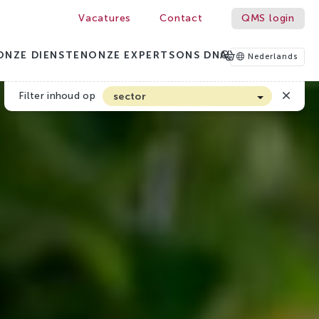
Vacatures
Contact
QMS login
ONZE DIENSTEN
ONZE EXPERTS
ONS DNA
Nederlands
Filter inhoud op
sector
Akkerbouw en Vollegrondsgroenten
Biologische Land- en Tuinbouw
Bloembollen
Boomteelt en Vaste Plantenteelt
Cannabis
Fruitteelt
Glasgroenten
Glastuinbouw
Sierteelt