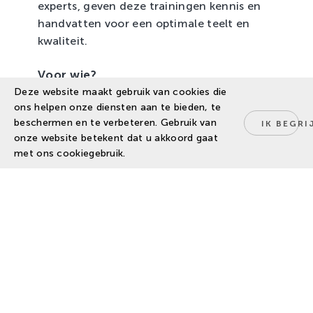
experts, geven deze trainingen kennis en
handvatten voor een optimale teelt en
kwaliteit.
Voor wie?
Deze website maakt gebruik van cookies die
Deze training is speciaal ontwikkeld voor:
ons helpen onze diensten aan te bieden, te
beschermen en te verbeteren. Gebruik van
IK BEGRI
onze website betekent dat u akkoord gaat
Bedrijfsleiders in de tomatenteelt.
met ons cookiegebruik.
Teeltchefs en teeltmedewerkers met
verantwoordelijkheid.
Professionals die willen doorgroeien of
hun kennis willen verdiepen.
Wat leer je?
Het programma bestaat uit drie praktijk
gerichte trainingen gericht op een
specifiek onderwerp van de professionele