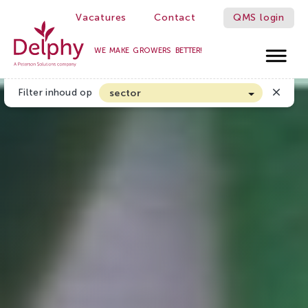
Vacatures
Contact
QMS login
WE MAKE GROWERS BETTER!
Delphy
Filter inhoud op
sector
Akkerbouw en Vollegrondsgroenten
Biologische Land- en Tuinbouw
Bloembollen
Boomteelt en Vaste Plantenteelt
Cannabis
Fruitteelt
Glasgroenten
Glastuinbouw
Sierteelt