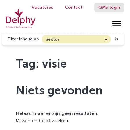
Vacatures
Contact
QMS login
Delphy
Filter inhoud op
sector
Akkerbouw en Vollegrondsgroenten
Biologische Land- en Tuinbouw
Tag:
visie
Bloembollen
Boomteelt en Vaste Plantenteelt
Niets gevonden
Cannabis
Fruitteelt
Glasgroenten
Helaas, maar er zijn geen resultaten.
Glastuinbouw
Misschien helpt zoeken.
Sierteelt