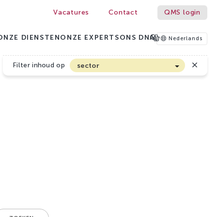
Vacatures
Contact
QMS login
ONZE DIENSTEN
ONZE EXPERTS
ONS DNA
Nederlands
Filter inhoud op
sector
Akkerbouw en Vollegrondsgroenten
Biologische Land- en Tuinbouw
Bloembollen
Boomteelt en Vaste Plantenteelt
Cannabis
Fruitteelt
Glasgroenten
Glastuinbouw
Sierteelt