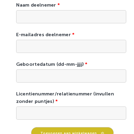
Naam deelnemer
*
E-mailadres deelnemer
*
Geboortedatum (dd-mm-jjjj)
*
Licentienummer/relatienummer (invullen
zonder puntjes)
*
Deelname
Toevoegen aan winkelwagen