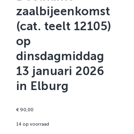
Zachtfruit
zaalbijeenkomst
(cat. teelt 12105)
op
dinsdagmiddag
13 januari 2026
in Elburg
€
90,00
14 op voorraad