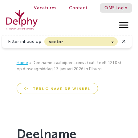
Vacatures
Contact
QMS login
Delphy
Filter inhoud op
sector
Akkerbouw en Vollegrondsgroenten
Biologische Land- en Tuinbouw
Home
»
Deelname zaalbijeenkomst (cat. teelt 12105)
op dinsdagmiddag 13 januari 2026 in Elburg
Bloembollen
Boomteelt en Vaste Plantenteelt
TERUG NAAR DE WINKEL
Cannabis
Fruitteelt
Glasgroenten
Glastuinbouw
Deelname
Sierteelt