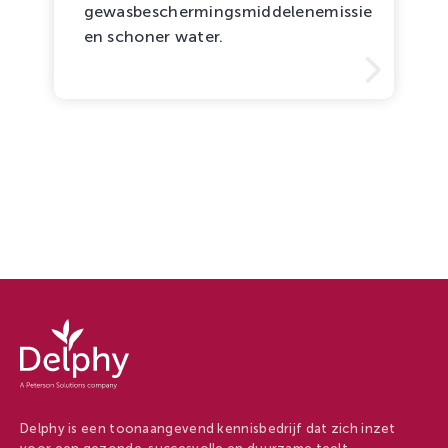
gewasbeschermingsmiddelenemissie
en schoner water.
Delphy
-
Delphy
Delphy is een toonaangevend kennisbedrijf dat zich inzet