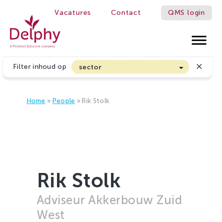
Vacatures
Contact
QMS login
 MAKE GROWERS BETTER!
Delphy
Filter inhoud op
sector
Akkerbouw en Vollegrondsgroenten
Biologische Land- en Tuinbouw
Home
»
People
»
Rik Stolk
Bloembollen
Boomteelt en Vaste Plantenteelt
Cannabis
Fruitteelt
Rik Stolk
Glasgroenten
Adviseur Akkerbouw Zuid
Glastuinbouw
West
Sierteelt