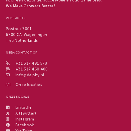
voor een gezonde, succesvolle en duurzame teelt.
We Make Growers Better!
POSTADRES
Postbus 7001
6700 CA Wageningen
The Netherlands
NEEM CONTACT OP
+31 317 491 578
+31 317 460 400
info@delphy.nl
Onze locaties
ONZE SOCIALS
LinkedIn
X (Twitter)
Instagram
Facebook
YouTube