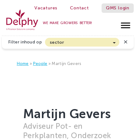
Vacatures
Contact
QMS login
WE MAKE GROWERS BETTER!
Delphy
Filter inhoud op
sector
Akkerbouw en Vollegrondsgroenten
Biologische Land- en Tuinbouw
Home
»
People
»
Martijn Gevers
Bloembollen
Boomteelt en Vaste Plantenteelt
Cannabis
Fruitteelt
Martijn Gevers
Glasgroenten
Adviseur Pot- en
Glastuinbouw
Perkplanten, Onderzoek
Sierteelt