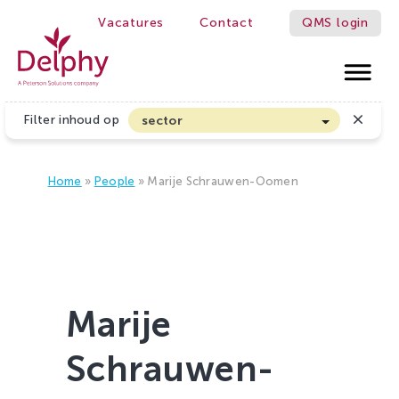
Vacatures
Contact
QMS login
WE MAKE GROWERS BETTER!
Delphy
Filter inhoud op
sector
Akkerbouw en Vollegrondsgroenten
Biologische Land- en Tuinbouw
Home
»
People
»
Marije Schrauwen-Oomen
Bloembollen
Boomteelt en Vaste Plantenteelt
Cannabis
Fruitteelt
Marije
Glasgroenten
Schrauwen-
Glastuinbouw
Sierteelt