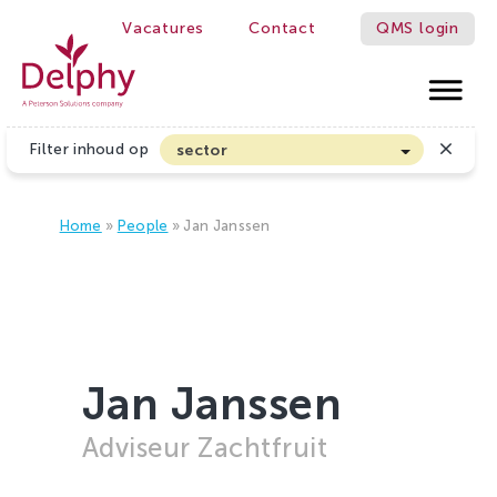
Vacatures
Contact
QMS login
Delphy
Filter inhoud op
sector
Akkerbouw en Vollegrondsgroenten
Biologische Land- en Tuinbouw
Home
»
People
»
Jan Janssen
Bloembollen
Boomteelt en Vaste Plantenteelt
Cannabis
Fruitteelt
Jan Janssen
Glasgroenten
Adviseur Zachtfruit
Glastuinbouw
Sierteelt