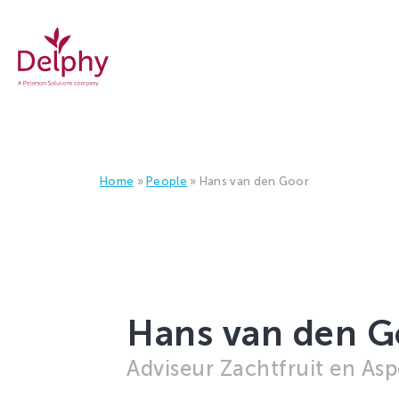
Delphy
Home
»
People
»
Hans van den Goor
Hans van den G
Adviseur Zachtfruit en As