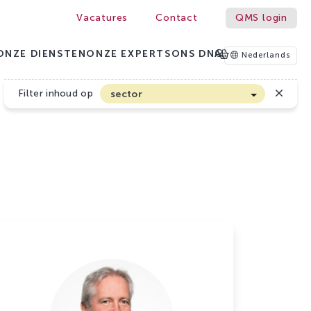
Vacatures
Contact
QMS login
ONZE DIENSTEN
ONZE EXPERTS
ONS DNA
Nederlands
Filter inhoud op
sector
Akkerbouw en Vollegrondsgroenten
Biologische Land- en Tuinbouw
Bloembollen
Boomteelt en Vaste Plantenteelt
Cannabis
Fruitteelt
Glasgroenten
Glastuinbouw
Sierteelt