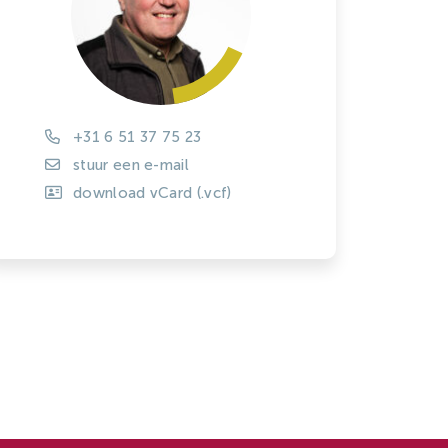
Zachtfruit
+31 6 51 37 75 23
stuur een e-mail
download vCard (.vcf)