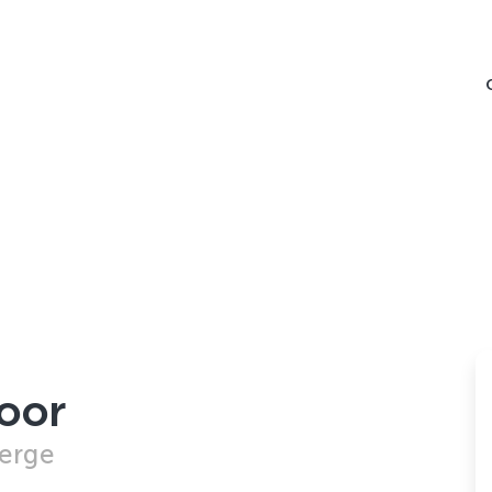
oor
perge