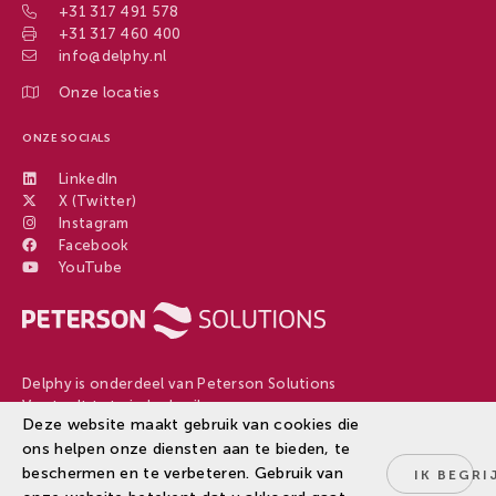
+31 317 491 578
+31 317 460 400
info@delphy.nl
Onze locaties
ONZE SOCIALS
LinkedIn
X (Twitter)
Instagram
Facebook
YouTube
Delphy is onderdeel van Peterson Solutions
Van teelt tot eindgebruiker
Deze website maakt gebruik van cookies die
ons helpen onze diensten aan te bieden, te
beschermen en te verbeteren. Gebruik van
IK BEGRI
Disclaimer