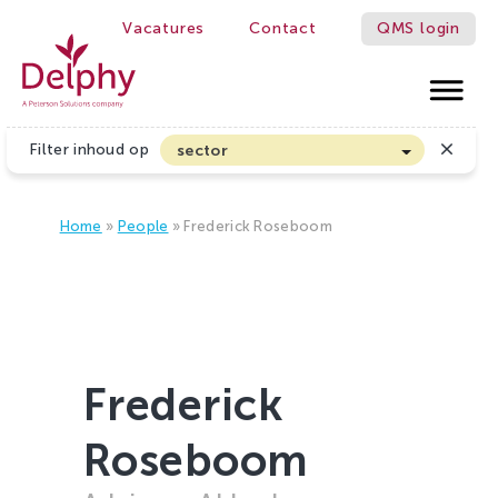
Vacatures
Contact
QMS login
ETTER!
Delphy
Filter inhoud op
sector
Akkerbouw en Vollegrondsgroenten
Biologische Land- en Tuinbouw
Home
»
People
»
Frederick Roseboom
Bloembollen
Boomteelt en Vaste Plantenteelt
Cannabis
Fruitteelt
Frederick
Glasgroenten
Roseboom
Glastuinbouw
Sierteelt