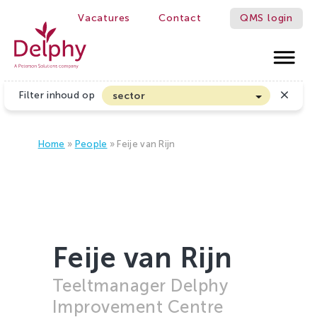
Vacatures
Contact
QMS login
Delphy
Filter inhoud op
sector
Akkerbouw en Vollegrondsgroenten
Biologische Land- en Tuinbouw
Home
»
People
»
Feije van Rijn
Bloembollen
Boomteelt en Vaste Plantenteelt
Cannabis
Fruitteelt
Feije van Rijn
Glasgroenten
Teeltmanager Delphy
Glastuinbouw
Improvement Centre
Sierteelt