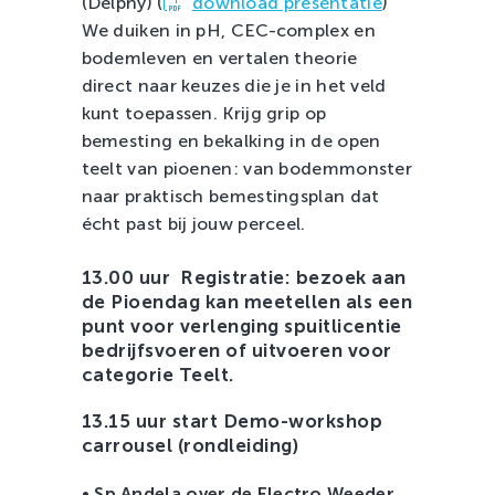
(Delphy) (
download presentatie
)
We duiken in pH, CEC-complex en
bodemleven en vertalen theorie
direct naar keuzes die je in het veld
kunt toepassen. Krijg grip op
bemesting en bekalking in de open
teelt van pioenen: van bodemmonster
naar praktisch bemestingsplan dat
écht past bij jouw perceel.
13.00 uur Registratie: bezoek aan
de Pioendag kan meetellen als een
punt voor verlenging spuitlicentie
bedrijfsvoeren of uitvoeren voor
categorie Teelt.
13.15 uur start Demo-workshop
carrousel (rondleiding)
•
Sp Andela over de Electro Weeder