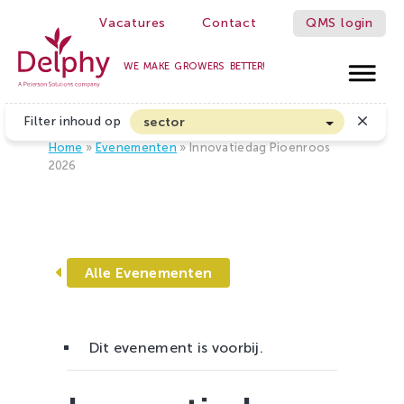
Vacatures
Contact
QMS login
WE MAKE GROWERS BETTER!
Delphy
Filter inhoud op
sector
Home
»
Evenementen
»
Innovatiedag Pioenroos
Akkerbouw en Vollegrondsgroenten
2026
Biologische Land- en Tuinbouw
Bloembollen
Boomteelt en Vaste Plantenteelt
Alle Evenementen
Cannabis
Fruitteelt
Glasgroenten
Dit evenement is voorbij.
Glastuinbouw
Sierteelt