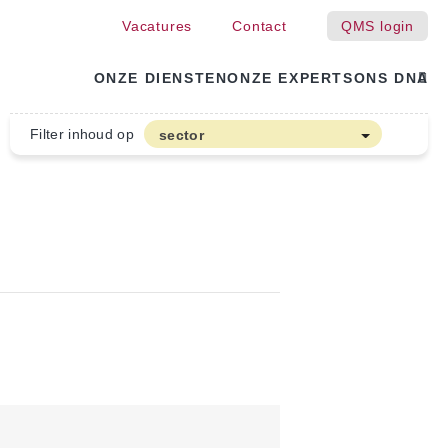
Vacatures
Contact
QMS login
ONZE DIENSTEN
ONZE EXPERTS
ONS DNA
Filter inhoud op
sector
Akkerbouw en Vollegrondsgroenten
Biologische Land- en Tuinbouw
Bloembollen
Boomteelt en Vaste Plantenteelt
Cannabis
Fruitteelt
Glasgroenten
Glastuinbouw
Sierteelt