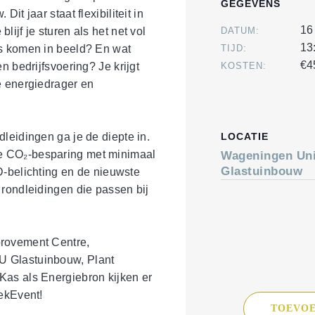
GEGEVENS
it jaar staat flexibiliteit in
16
ijf je sturen als het net vol
DATUM:
13
rs komen in beeld? En wat
TIJD:
€4
n bedrijfsvoering? Je krijgt
KOSTEN:
e energiedrager en
leidingen ga je de diepte in.
LOCATIE
e CO₂-besparing met minimaal
Wageningen Uni
Glastuinbouw
ED-belichting en de nieuwste
 rondleidingen die passen bij
provement Centre,
U Glastuinbouw, Plant
Kas als Energiebron kijken er
iekEvent!
TOEVOE