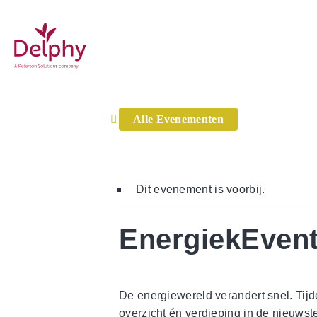
Home
»
Evenementen
»
EnergiekEvent 16 juni 2026
WE MAKE GROWERS BETTER!
Delphy
Alle Evenementen
Dit evenement is voorbij.
EnergiekEvent
De energiewereld verandert snel. Tijd
overzicht én verdieping in de nieuwst