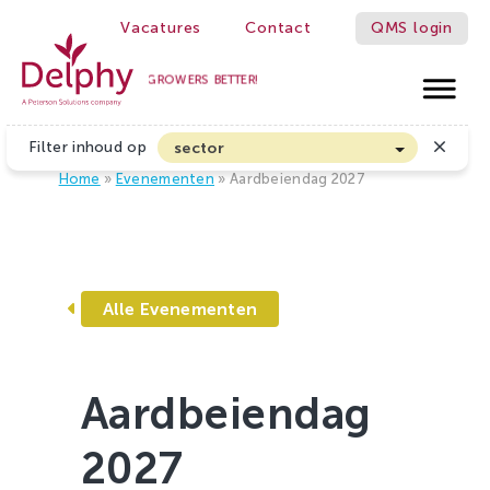
Vacatures
Contact
QMS login
WE MAKE GROWERS BETTER!
Delphy
Filter inhoud op
sector
Home
»
Evenementen
»
Aardbeiendag 2027
Akkerbouw en Vollegrondsgroenten
Biologische Land- en Tuinbouw
Bloembollen
Boomteelt en Vaste Plantenteelt
Alle Evenementen
Cannabis
Fruitteelt
Aardbeiendag
Glasgroenten
Glastuinbouw
2027
Sierteelt