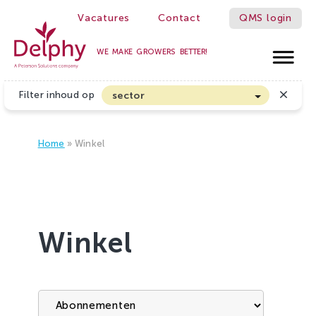
Vacatures
Contact
QMS login
WE MAKE GROWERS BETTER!
Delphy
Filter inhoud op
sector
Akkerbouw en Vollegrondsgroenten
Biologische Land- en Tuinbouw
Home
»
Winkel
Bloembollen
Boomteelt en Vaste Plantenteelt
Cannabis
Winkel
Fruitteelt
Glasgroenten
Glastuinbouw
Sierteelt