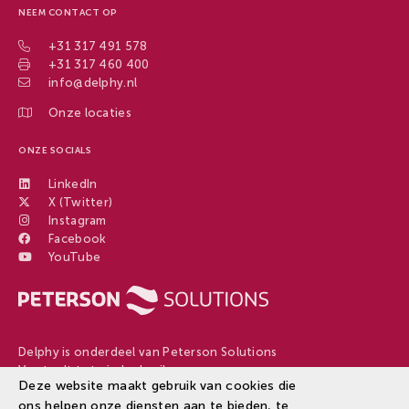
NEEM CONTACT OP
+31 317 491 578
+31 317 460 400
info@delphy.nl
Onze locaties
ONZE SOCIALS
LinkedIn
X (Twitter)
Instagram
Facebook
YouTube
Delphy is onderdeel van Peterson Solutions
Van teelt tot eindgebruiker
Deze website maakt gebruik van cookies die
ons helpen onze diensten aan te bieden, te