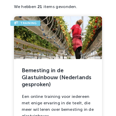
Zachtfruit
We hebben
21
items gevonden.
Blogs en artikelen
Onderzoek
TRAINING
Onderzoekslocatie
Projecten
Trainingen
Evenementen
Mensen
Producten
Bemesting in de
Glastuinbouw (Nederlands
gesproken)
Een online training voor iedereen
met enige ervaring in de teelt, die
meer wil leren over bemesting in de
glastuinbouw.